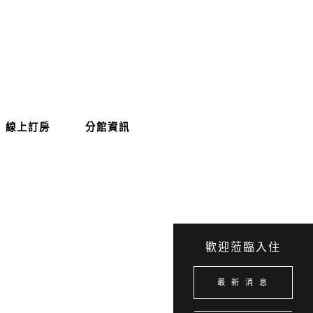
線上訂房
分館資訊
歡迎蒞臨入住
最 新 消 息